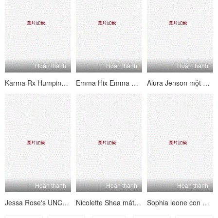
Hoàn thành
Hoàn thành
Hoàn thành
Karma Rx Humping Chakras của tôi
Emma Hix Emma được tất cả dầu lên [N1C]
Alura Jenson một khách hàng yêu cầu
Hoàn thành
Hoàn thành
Hoàn thành
Jessa Rose's UNC G G tráng
Nicolette Shea mát xa trong công việc
Sophia leone con gái của cô quá chật