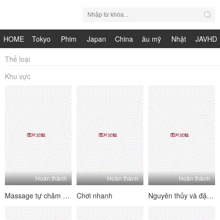
HOME
Tokyo
Phim
Japan
China
âu mỹ
Nhật
JAVHD
Hot
Nhật
HDV
live
Bản
Thể loại
Khu vực
Bản
Hoàn thành
Hoàn thành
Hoàn thành
Massage tự chăm sóc
Chơi nhanh
Nguyên thủy và đập mạnh